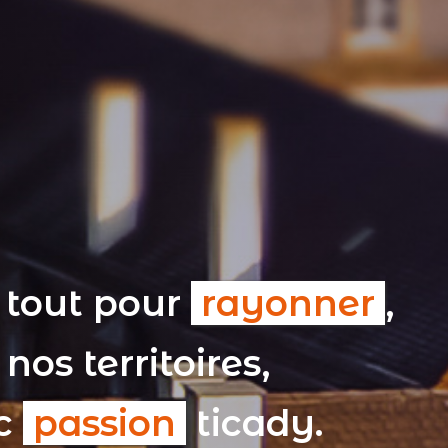
 tout pour
rayonner
,
nos territoires,
ec
passion
ticady.