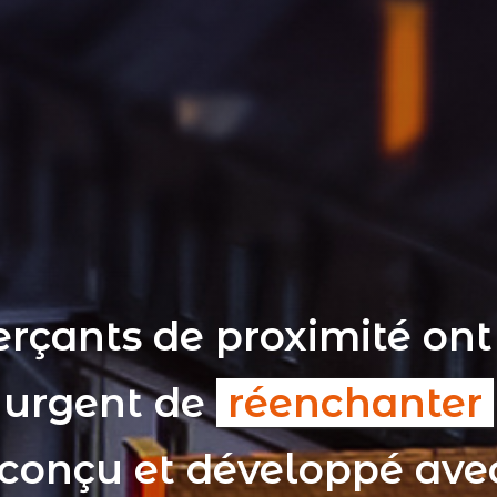
rçants de proximité ont
t urgent de
réenchanter
 conçu et développé av