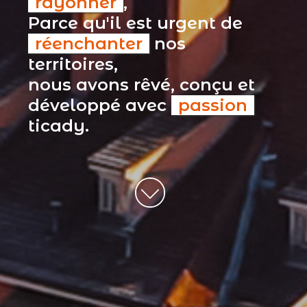
rayonner
,
Parce qu'il est urgent de
réenchanter
nos
territoires,
nous avons rêvé, conçu et
développé avec
passion
ticady.