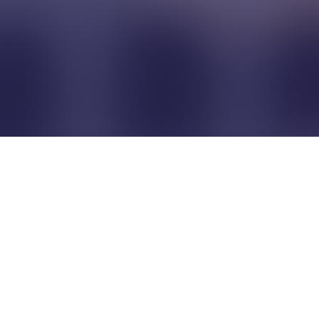
Pour que les commerçants
restent indépendants...