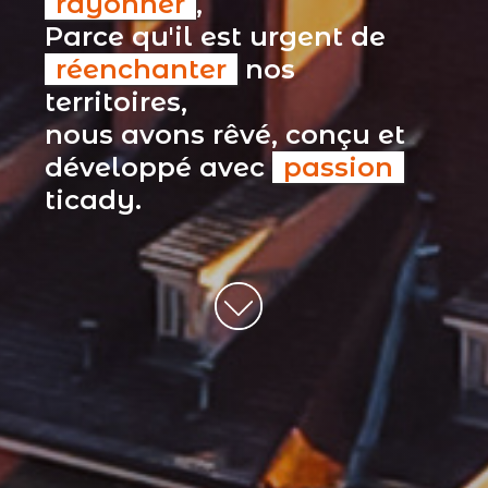
rayonner
,
Parce qu'il est urgent de
réenchanter
nos
territoires,
nous avons rêvé, conçu et
développé avec
passion
ticady.