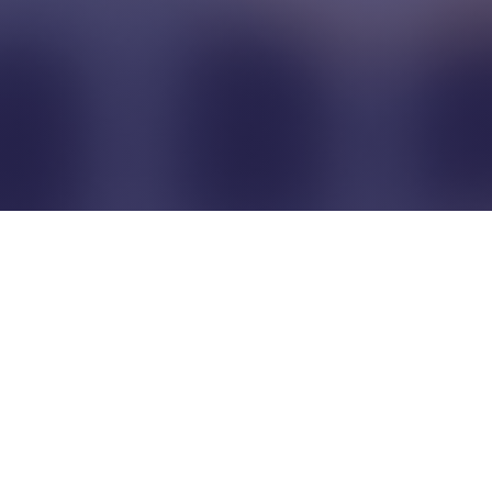
Pour que les commerçants
restent indépendants...