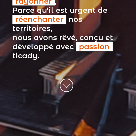
rayonner
,
Parce qu'il est urgent de
réenchanter
nos
territoires,
nous avons rêvé, conçu et
développé avec
passion
ticady.