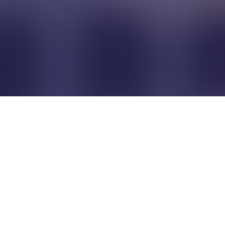
Pour que les commerçants
restent indépendants...