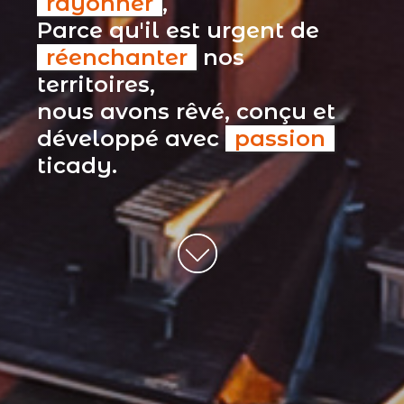
rayonner
,
Parce qu'il est urgent de
réenchanter
nos
territoires,
nous avons rêvé, conçu et
développé avec
passion
ticady.