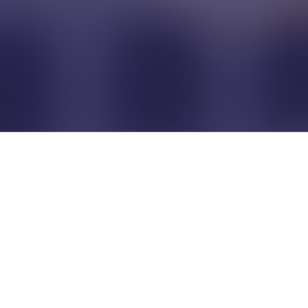
Pour que les commerçants
restent indépendants...