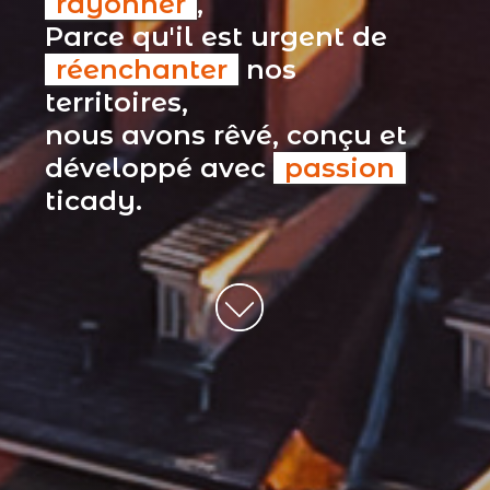
rayonner
,
Parce qu'il est urgent de
réenchanter
nos
territoires,
nous avons rêvé, conçu et
développé avec
passion
ticady.