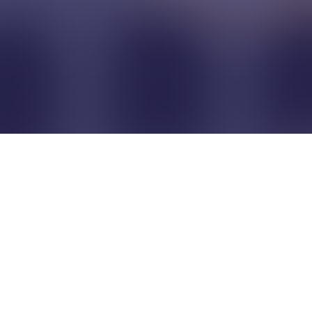
Pour que les commerçants
restent indépendants...