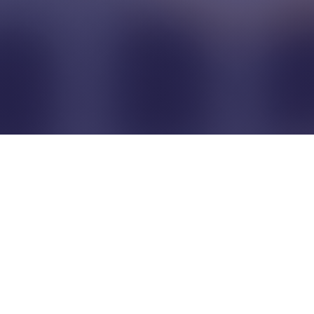
Pour que les commerçants
restent indépendants...