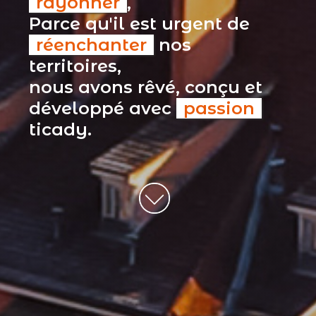
rayonner
,
Parce qu'il est urgent de
réenchanter
nos
territoires,
nous avons rêvé, conçu et
développé avec
passion
ticady.