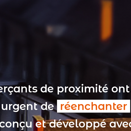
rçants de proximité ont
t urgent de
réenchanter
 conçu et développé av