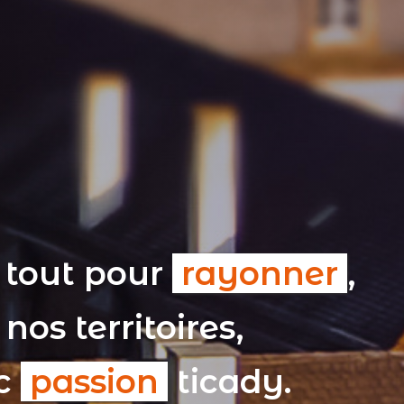
 tout pour
rayonner
,
nos territoires,
ec
passion
ticady.