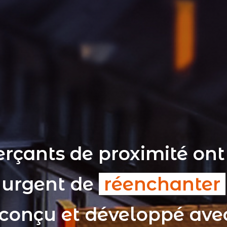
rçants de proximité ont
t urgent de
réenchanter
 conçu et développé av