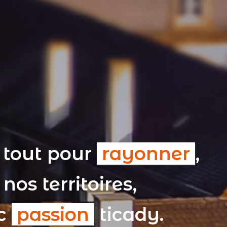
 tout pour
rayonner
,
nos territoires,
ec
passion
ticady.