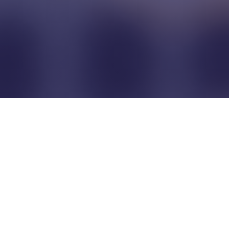
Pour que les commerçants
restent indépendants...