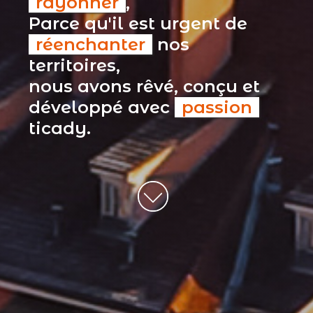
rayonner
,
Parce qu'il est urgent de
réenchanter
nos
territoires,
nous avons rêvé, conçu et
développé avec
passion
ticady.