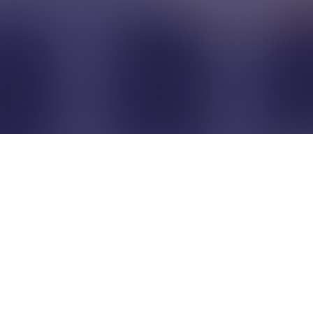
Pour que les commerçants
restent indépendants...