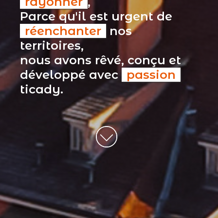
rayonner
,
Parce qu'il est urgent de
réenchanter
nos
territoires,
nous avons rêvé, conçu et
développé avec
passion
ticady.