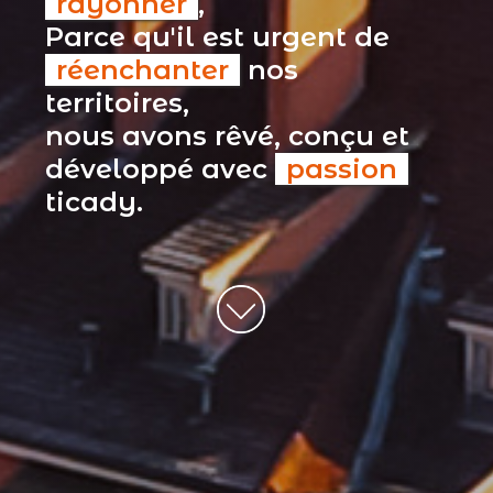
rayonner
,
Parce qu'il est urgent de
réenchanter
nos
territoires,
nous avons rêvé, conçu et
développé avec
passion
ticady.