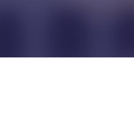
Pour que les commerçants
restent indépendants...