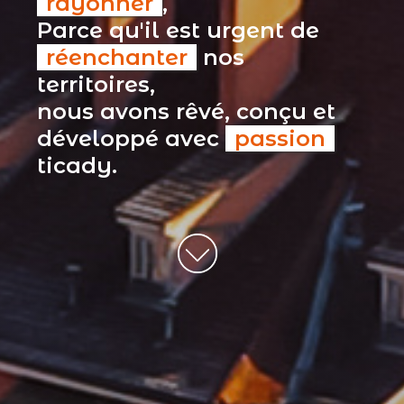
rayonner
,
Parce qu'il est urgent de
réenchanter
nos
territoires,
nous avons rêvé, conçu et
développé avec
passion
ticady.