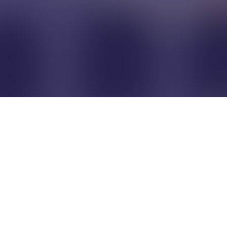
Pour que les commerçants
restent indépendants...