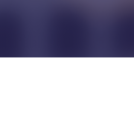
Pour que les commerçants
restent indépendants...