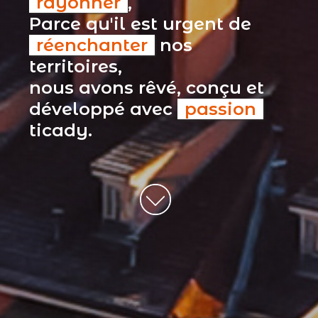
rayonner
,
Parce qu'il est urgent de
réenchanter
nos
territoires,
nous avons rêvé, conçu et
développé avec
passion
ticady.