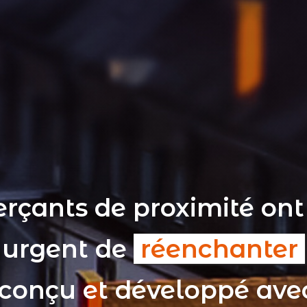
rçants de proximité ont
t urgent de
réenchanter
 conçu et développé av