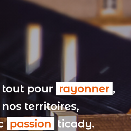
 tout pour
rayonner
,
nos territoires,
ec
passion
ticady.