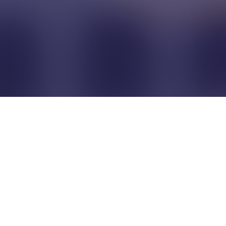
Pour que les commerçants
restent indépendants...