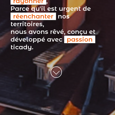
rayonner
,
Parce qu'il est urgent de
réenchanter
nos
territoires,
nous avons rêvé, conçu et
développé avec
passion
ticady.