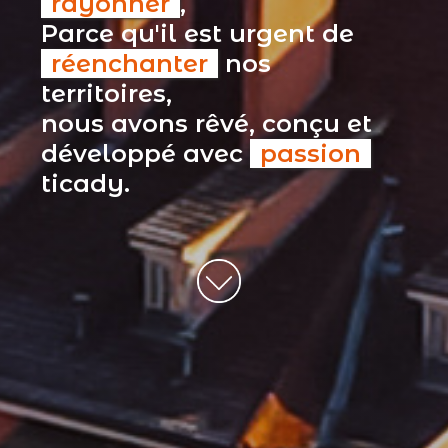
rayonner
,
Parce qu'il est urgent de
réenchanter
nos
territoires,
nous avons rêvé, conçu et
développé avec
passion
ticady.