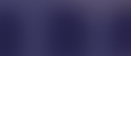
Pour que les commerçants
restent indépendants...