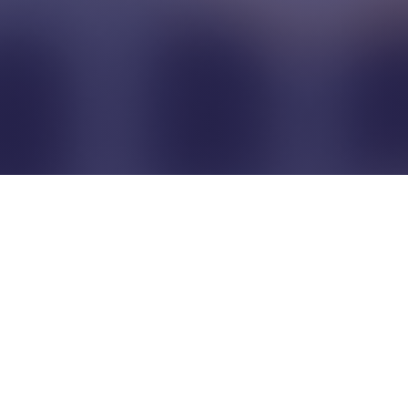
Pour que les commerçants
restent indépendants...