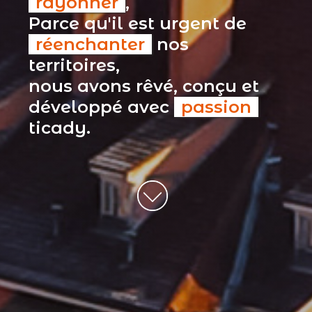
rayonner
,
Parce qu'il est urgent de
réenchanter
nos
territoires,
nous avons rêvé, conçu et
développé avec
passion
ticady.