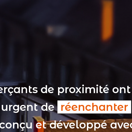
rçants de proximité ont
t urgent de
réenchanter
 conçu et développé av