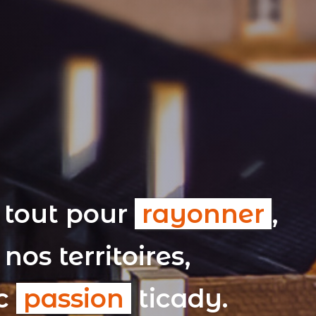
 tout pour
rayonner
,
nos territoires,
ec
passion
ticady.