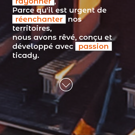
rayonner
,
Parce qu'il est urgent de
réenchanter
nos
territoires,
nous avons rêvé, conçu et
développé avec
passion
ticady.