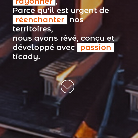
rayonner
,
Parce qu'il est urgent de
réenchanter
nos
territoires,
nous avons rêvé, conçu et
développé avec
passion
ticady.