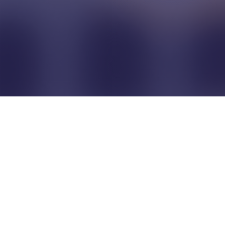
Pour que les commerçants
restent indépendants...